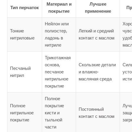
Материал и
Лучшее
Тип перчаток
Пр
покрытие
применение
Нейлон или
Хор
Тонкие
полиэстер,
Легкий и средний
чувс
нитриловые
ладонь в
контакт с маслом
удоб
нитриле
масл
Трикотажная
основа,
Скользкие детали
Силь
Песчаный
песчаное
и влажно-
усто
нитрил
нитрильное
масляная среда
ист
покрытие
Полное
Полное
покрытие
Луч
Постоянный
нитрильное
кисти и
защи
контакт с маслом
покрытие
тыльной
загр
части