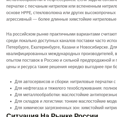
перчатки с песчаным нитрилом или вспененным нитрило
основе HPPE, стекловолокна или других высокопрочных 
агрессивный — более длинные химстойкие нитриловые 
На российском рынке практичными вариантами считаются 
среди локально доступных каналов поставки часто исп
Петербурге, Екатеринбурге, Казани и Новосибирске. Дл
квалифицированных международных производителей, вк
опытом поставок в Россию и сильной предпродажной и
цены и ресурса такие решения нередко выгоднее при б
Для автосервисов и сборки: нитриловые перчатки 
Для нефтегаза и тяжелого техобслуживания: полно
Для металлообработки: маслостойкие антипорезные
Для складов и логистики: тонкие маслостойкие мод
Для химически загрязненных зон: химстойкий нитр
Ситуация На Рынке России