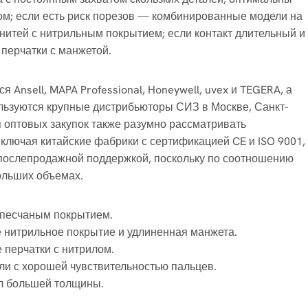
м; если есть риск порезов — комбинированные модели на
нитей с нитрильным покрытием; если контакт длительный и
перчатки с манжетой.
Ansell, MAPA Professional, Honeywell, uvex и TEGERA, а
ользуются крупные дистрибьюторы СИЗ в Москве, Санкт-
я оптовых закупок также разумно рассматривать
лючая китайские фабрики с сертификацией CE и ISO 9001,
 послепродажной поддержкой, поскольку по соотношению
ольших объемах.
с песчаным покрытием.
е нитрильное покрытие и удлиненная манжета.
 перчатки с нитрилом.
ели с хорошей чувствительностью пальцев.
ил большей толщины.