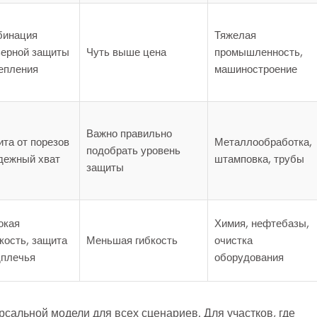
бинация
Тяжелая
ьерной защиты
Чуть выше цена
промышленность,
епления
машиностроение
Важно правильно
та от порезов
Металлообработка,
подобрать уровень
дежный хват
штамповка, трубы
защиты
окая
Химия, нефтебазы,
кость, защита
Меньшая гибкость
очистка
дплечья
оборудования
рсальной модели для всех сценариев. Для участков, где