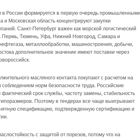
ами в России формируется в первую очередь промышленным
а и Московская область концентрируют закупки
аний. Санкт-Петербург важен как морской логистический
к, Пермь, Тюмень, Уфа, Нижний Новгород, Самара и
нефтегаза, металлообработки, машиностроения, добычи,
Востока дополнительное значение имеют поставки через
овороссийск.
лжительного масляного контакта покупают с расчетом на
и соблюдением норм безопасности труда. Российские
 фактический срок службы, частоту замены, стабильность
 типоразмеров. Поэтому в тендерах все чаще выигрывают
понятную спецификацию, подтвержденную сертификацию и
тии.
аслостойкость с защитой от порезов, потому что на