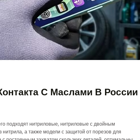
Контакта С Маслами В России
сего подходят нитриловые, нитриловые с двойным
 нитрила, а также модели с защитой от порезов для
а с постоянным захватом скользких деталей, оптимальны