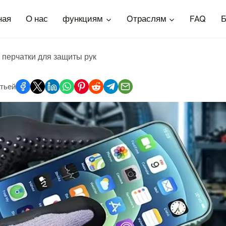
ная
О нас
функциям
Oтраслям
FAQ
Б
 перчатки для защиты рук
тьей