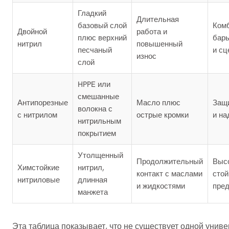
Гладкий
Длительная
базовый слой
Ком
Двойной
работа и
плюс верхний
бар
нитрил
повышенный
песчаный
и сц
износ
слой
HPPE или
смешанные
Антипорезные
Масло плюс
Защи
волокна с
с нитрилом
острые кромки
и на
нитрильным
покрытием
Утолщенный
Продолжительный
Выс
Химстойкие
нитрил,
контакт с маслами
стой
нитриловые
длинная
и жидкостями
пре
манжета
Эта таблица показывает, что не существует одной униве