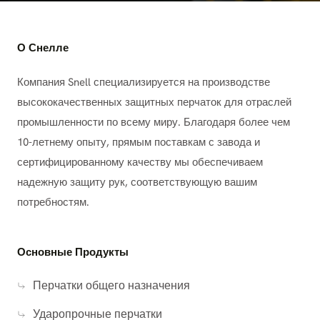
перчатки имеют следующие
характеристики
армирующие элементы из
О Снелле
термопластичной резины
(TPR)
,
ударопоглощающая гелевая подкладка
,
Компания Snell специализируется на производстве
или
демпфирующие материалы
на тыльной
высококачественных защитных перчаток для отраслей
стороне кисти, костяшках и пальцах.
промышленности по всему миру. Благодаря более чем
В отличие от стандартных рабочих перчаток,
10-летнему опыту, прямым поставкам с завода и
ударопрочные перчатки обеспечивают повышенную
сертифицированному качеству мы обеспечиваем
защиту, сохраняя при этом ловкость и хват, что
надежную защиту рук, соответствующую вашим
делает их идеальными для отраслей, где травмы рук
потребностям.
являются частым риском.
Основные Области Применения
Основные Продукты
Ударопрочных Перчаток
Перчатки общего назначения
Ударопрочные перчатки незаменимы в отраслях, где
работники сталкиваются с такими опасностями, как
Ударопрочные перчатки