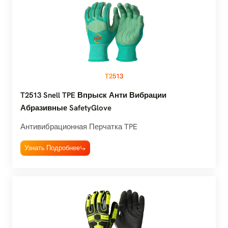
T2513
T2513 Snell TPE Впрыск Анти Вибрации
Абразивные SafetyGlove
Антивибрационная Перчатка TPE
Узнать Подробнее