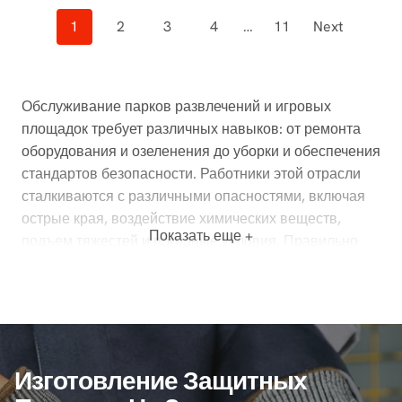
Posts
1
2
3
4
…
11
Next
Navigation
Обслуживание парков развлечений и игровых
площадок требует различных навыков: от ремонта
оборудования и озеленения до уборки и обеспечения
стандартов безопасности. Работники этой отрасли
сталкиваются с различными опасностями, включая
острые края, воздействие химических веществ,
Показать еще +
подъем тяжестей и погодные условия. Правильно
подобранные перчатки необходимы для защиты рук
работников, повышения эффективности и
обеспечения безопасности объектов, которые они
обслуживают.
На сайте
Циндао Snell Protective Products Co.,
Изготовление Защитных
Ltd.
Мы предлагаем широкий ассортимент защитных