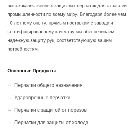
ограждений или аттракционов часто связан с
высококачественных защитных перчаток для отраслей
работой с острыми инструментами, винтами и
промышленности по всему миру. Благодаря более чем
металлическими краями, что повышает риск
10-летнему опыту, прямым поставкам с завода и
порезов и проколов.
Химическое воздействие
сертифицированному качеству мы обеспечиваем
Рабочие часто имеют дело с чистящими
надежную защиту рук, соответствующую вашим
средствами, красками и смазками, которые могут
потребностям.
вызвать раздражение или повреждение кожи.
Скользкие условия
Уборка и обслуживание водных аттракционов,
Основные Продукты
полов или открытых сооружений может
Перчатки общего назначения
происходить на скользких поверхностях, что
требует использования перчаток с улучшенным
Ударопрочные перчатки
захватом.
Риски, связанные с поднятием тяжестей и
Перчатки с защитой от порезов
ударами
Перчатки для защиты от холода
Такие работы, как перемещение тяжелого
оборудования или ремонт крупных конструкций,