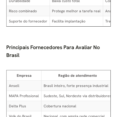
Durabilidade
Baixa custo total
Compar
Risco combinado
Protege melhor a tarefa real
Anális
Suporte do fornecedor
Facilita implantação
Treina
Principais Fornecedores Para Avaliar No
Brasil
Empresa
Região de atendimento
Ansell
Brasil inteiro, forte presença industrial
MAPA Profissional
Sudeste, Sul, Nordeste via distribuidores
Delta Plus
Cobertura nacional
Volk do Brasil
Nacional, com ampla rede comercial