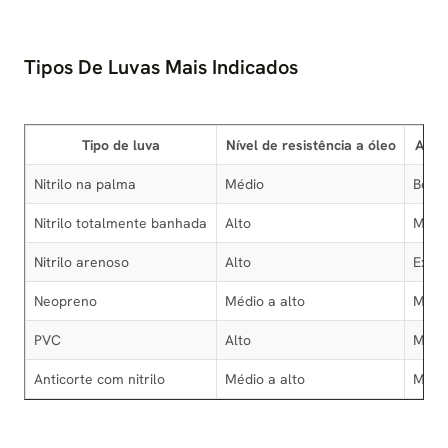
Tipos De Luvas Mais Indicados
Tipo de luva
Nível de resistência a óleo
Ader
Nitrilo na palma
Médio
Boa
Nitrilo totalmente banhada
Alto
Muit
Nitrilo arenoso
Alto
Exce
Neopreno
Médio a alto
Médi
PVC
Alto
Médi
Anticorte com nitrilo
Médio a alto
Muit