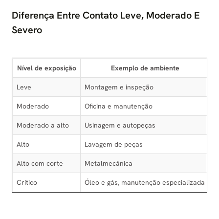
Diferença Entre Contato Leve, Moderado E
Severo
Nível de exposição
Exemplo de ambiente
Leve
Montagem e inspeção
R
Moderado
Oficina e manutenção
L
Moderado a alto
Usinagem e autopeças
F
Alto
Lavagem de peças
Ó
Alto com corte
Metalmecânica
Ó
Crítico
Óleo e gás, manutenção especializada
H