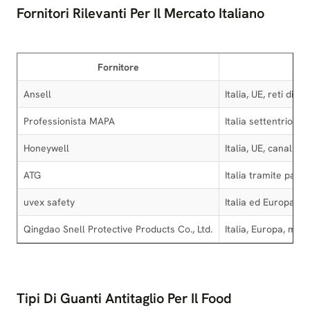
Fornitori Rilevanti Per Il Mercato Italiano
Fornitore
A
Ansell
Italia, UE, reti distr
Professionista MAPA
Italia settentrional
Honeywell
Italia, UE, canali ind
ATG
Italia tramite partn
uvex safety
Italia ed Europa
Qingdao Snell Protective Products Co., Ltd.
Italia, Europa, mer
Tipi Di Guanti Antitaglio Per Il Food