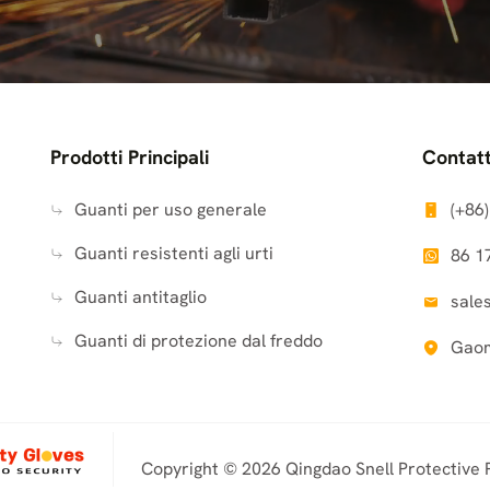
vvitatori a percussione, avvitatori elettrici e trapani pneumati
ne nervosa
.
tivibranti
offrono un'eccellente presa, assorbimento degli urti e
Prodotti Principali
Contatt
Guanti per uso generale
(+86
brazioni estreme causate da macchine di perforazione, demolitor
Guanti resistenti agli urti
86 1
ia dalle vibrazioni che dalle lesioni da impatto.
Guanti antitaglio
sale
i e antivibranti
offrono un'imbottitura rinforzata e una tecnolog
Guanti di protezione dal freddo
Gaom
li producono vibrazioni intense, aumentando il rischio di
HAVS 
Copyright © 2026 Qingdao Snell Protective 