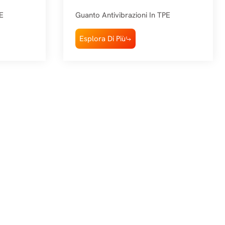
asione
Resistente Alle Vibrazioni
E
Guanto Antivibrazioni In TPE
Con Presa Forte
Esplora Di Più