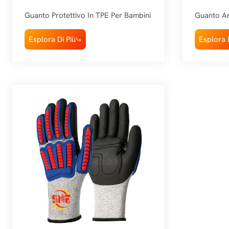
Con Iniezione Di TPE Snell
Snell
Guanto Protettivo In TPE Per Bambini
Guanto An
Esplora Di Più
Esplora D