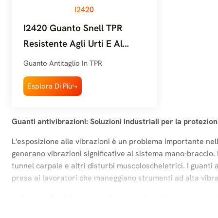
I2420
I2420 Guanto Snell TPR
Resistente Agli Urti E Al
Taglio Per Il Settore
Guanto Antitaglio In TPR
Automobilistico Livello A3
Esplora Di Più
Guanti antivibrazioni: Soluzioni industriali per la protezio
L'esposizione alle vibrazioni è un problema importante nelle
generano vibrazioni significative al sistema mano-braccio.
tunnel carpale e altri disturbi muscoloscheletrici. I guant
presa ai lavoratori che maneggiano strumenti ad alta vibr
A
Qingdao Snell Protective Products Co., Ltd.
siamo speciali
nostri guanti sono progettati per settori quali
edilizia, ind