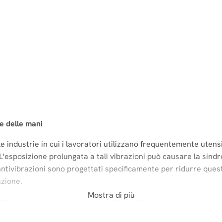
ne delle mani
 industrie in cui i lavoratori utilizzano frequentemente utensi
 L'esposizione prolungata a tali vibrazioni può causare la sin
i antivibrazioni sono progettati specificamente per ridurre que
azione.
Mostra di più
zzati nella produzione di prodotti di alta qualità
guanti antivi
ustria automobilistica, manifatturiera, mineraria e forestale.
, 