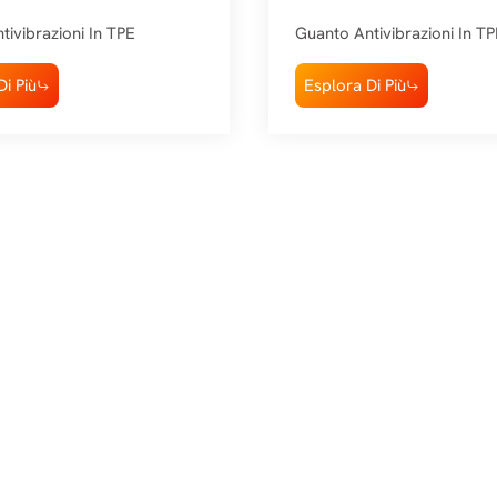
Vibrazione E Antiabr
tivibrazioni In TPE
Guanto Antivibrazioni In TP
i Più
Esplora Di Più