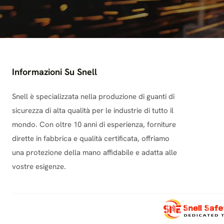
3. Riparazione E Manutenzione Di Autoveicoli
I meccanici e i tecnici utilizzano strumenti vibranti come a
affaticamento cronico della mano e lesioni da compressio
✅
Soluzione consigliata:
Snell
guanti resistenti all'olio e an
Informazioni Su Snell
professionisti del settore automobilistico.
4. Operazioni Di Estrazione E Perforazione
Snell è specializzata nella produzione di guanti di
sicurezza di alta qualità per le industrie di tutto il
I minatori e gli operatori di perforazione sono esposti a vi
mondo. Con oltre 10 anni di esperienza, forniture
rendono essenziale avere guanti resistenti che proteggano s
dirette in fabbrica e qualità certificata, offriamo
✅
Soluzione consigliata:
Il nostro
Guanti resistenti agli urt
una protezione della mano affidabile e adatta alle
della mano e migliorare la presa in ambienti difficili.
vostre esigenze.
5. Silvicoltura E Abbattimento
Le motoseghe, le cippatrici e le altre attrezzature foresta
guanti speciali per evitare lesioni a lungo termine.