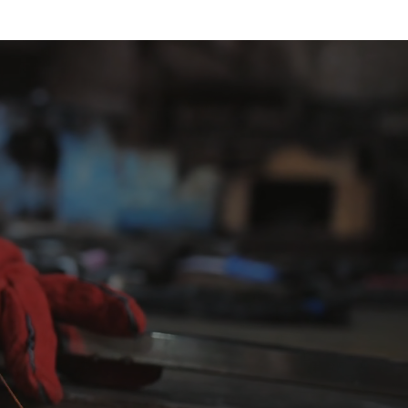
nell
fornire soluzioni efficaci.
i a vibrazioni continue. Senza un'adeguata protezione delle
l'impatto delle vibrazioni e mantenere la flessibilità e la
ibrazioni ad alta frequenza. L'esposizione ripetuta porta a
 e l'esposizione alle vibrazioni, garantendo una sicurezza