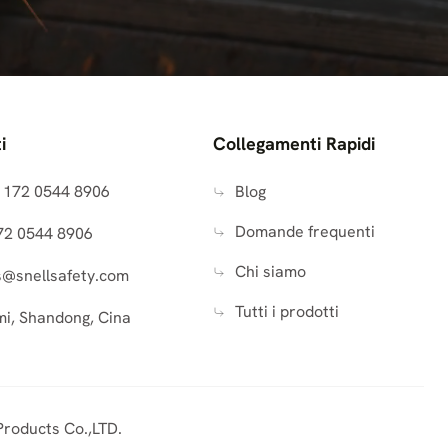
ci. L'uso prolungato di questi strumenti può portare a
 protezione da olio e grasso, rendendoli ideali per i
i
Collegamenti Rapidi
) 172 0544 8906
Blog
i e strumenti di scavo pesanti. Le condizioni difficili
Domande frequenti
72 0544 8906
Chi siamo
s@snellsafety.com
ia di assorbimento degli urti per ridurre l'affaticamento
Tutti i prodotti
i, Shandong, Cina
e affaticamento muscolare
. I lavoratori devono indossare
Products Co.,LTD.