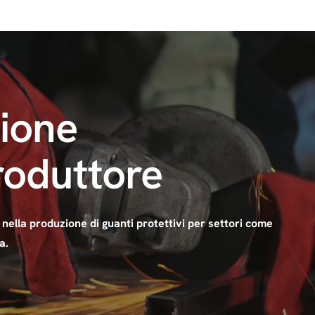
brazioni in vari luoghi di lavoro e come
Guanti antivibrazione S
zione
e martelli pneumatici, trapani e compattatori, esponendo le man
re e danni nervosi a lungo termine.
roduttore
 sono imbottiti con materiali che assorbono gli urti per ridurre 
 nella produzione di guanti protettivi per settori come
 come smerigliatrici, levigatrici e rivettatrici, che generano v
a.
no nel tempo.
ibrazione
offrono una doppia protezione contro i bordi taglienti