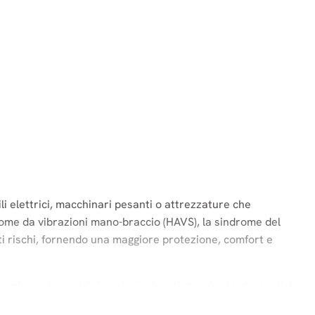
li elettrici, macchinari pesanti o attrezzature che
drome da vibrazioni mano-braccio (HAVS), la sindrome del
sti rischi, fornendo una maggiore protezione, comfort e
brazione
che soddisfano i più elevati standard industriali. I
assicurando che i lavoratori possano svolgere le loro