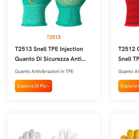
T2513
T2513 Snell TPE Injection
T2512 
Guanto Di Sicurezza Anti
Snell T
Vibrazione E Antiabrasione
Resiste
Guanto Antivibrazioni In TPE
Guanto An
Con Pre
Esplora Di Più
Esplora D