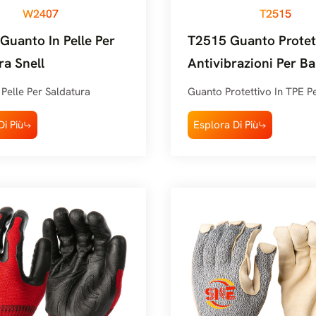
W2407
T2515
uanto In Pelle Per
T2515 Guanto Protet
ra Snell
Antivibrazioni Per B
Con Iniezione Di TPE 
Pelle Per Saldatura
Guanto Protettivo In TPE P
i Più
Esplora Di Più