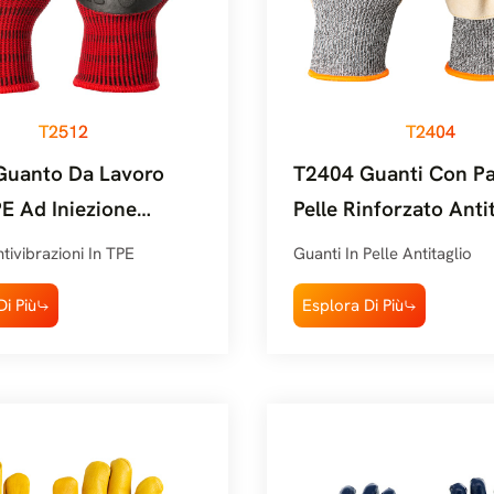
T2512
T2404
Guanto Da Lavoro
T2404 Guanti Con Pa
PE Ad Iniezione
Pelle Rinforzato Anti
nte Alle Vibrazioni
Snell
tivibrazioni In TPE
Guanti In Pelle Antitaglio
sa Forte
i Più
Esplora Di Più