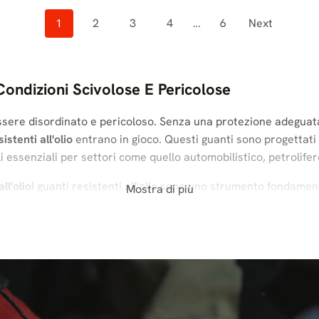
Posts
1
2
3
4
…
6
Next
Navigation
Condizioni Scivolose E Pericolose
 essere disordinato e pericoloso. Senza una protezione adegua
istenti all'olio
entrano in gioco. Questi guanti sono progettati
 essenziali per settori come quello automobilistico, petrolifero
ll'olio
I guanti resistenti all'olio sono uno strumento fondamenta
Mostra di più
 nella produzione di petrolio, i guanti resistenti agli oli so
on materiali durevoli progettati per resistere alla penetrazione
frono anche una presa migliore in condizioni scivolose, riducend