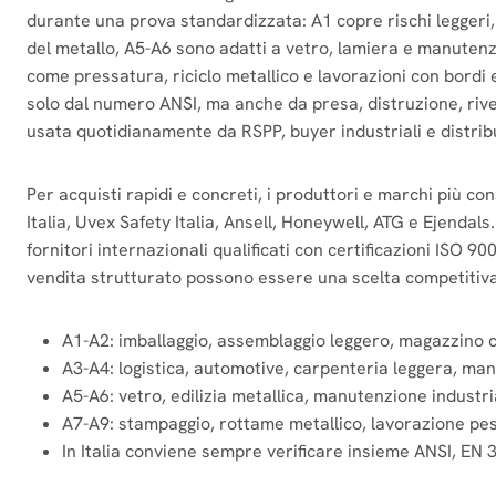
durante una prova standardizzata: A1 copre rischi leggeri, 
del metallo, A5-A6 sono adatti a vetro, lamiera e manuten
come pressatura, riciclo metallico e lavorazioni con bordi e
solo dal numero ANSI, ma anche da presa, distruzione, riv
usata quotidianamente da RSPP, buyer industriali e distrib
Per acquisti rapidi e concreti, i produttori e marchi più c
Italia, Uvex Safety Italia, Ansell, Honeywell, ATG e Ejendals
fornitori internazionali qualificati con certificazioni ISO 
vendita strutturato possono essere una scelta competitiva,
A1-A2: imballaggio, assemblaggio leggero, magazzino co
A3-A4: logistica, automotive, carpenteria leggera, manip
A5-A6: vetro, edilizia metallica, manutenzione industri
A7-A9: stampaggio, rottame metallico, lavorazione pesa
In Italia conviene sempre verificare insieme ANSI, EN 38