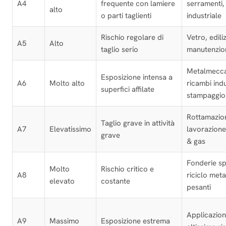
A4
frequente con lamiere
serramenti, 
alto
o parti taglienti
industriale
Rischio regolare di
Vetro, edili
A5
Alto
taglio serio
manutenzion
Metalmecca
Esposizione intensa a
A6
Molto alto
ricambi indu
superfici affilate
stampaggio
Rottamazio
Taglio grave in attività
A7
Elevatissimo
lavorazione
grave
& gas
Fonderie sp
Molto
Rischio critico e
A8
riciclo metal
elevato
costante
pesanti
Applicazioni
A9
Massimo
Esposizione estrema