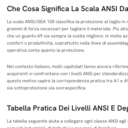
Che Cosa Significa La Scala ANSI D
La scala ANSI/ISEA 105 classifica la protezione al taglio in no
grammi di forza necessari per tagliare il materiale. Più alto
che un guanto A9 sia sempre la scelta migliore: in molte azie
comfort o produttività, soprattutto nelle linee di assembl
operativa conta quanto la protezione.
Nel contesto italiano, molti capitolati fanno ancora rifer
acquirenti si confrontano con i livelli ANSI per standardizz
questo motivo capire la corrispondenza pratica tra A1 e A9 
sia sottoprotezione sia sovraspecifica.
Tabella Pratica Dei Livelli ANSI E Deg
La tabella seguente aiuta a collegare ogni classe ANSI agli s