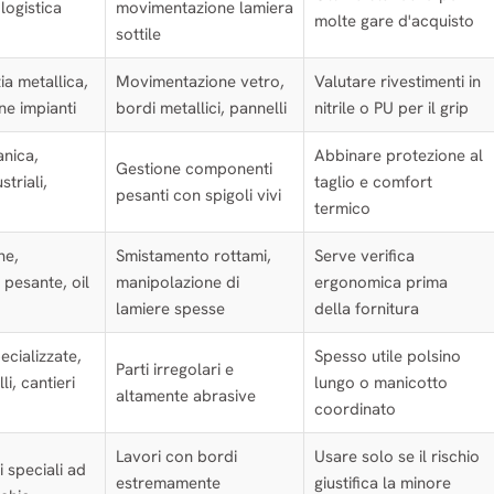
logistica
movimentazione lamiera
molte gare d'acquisto
sottile
zia metallica,
Movimentazione vetro,
Valutare rivestimenti in
e impianti
bordi metallici, pannelli
nitrile o PU per il grip
nica,
Abbinare protezione al
Gestione componenti
striali,
taglio e comfort
pesanti con spigoli vivi
termico
ne,
Smistamento rottami,
Serve verifica
 pesante, oil
manipolazione di
ergonomica prima
lamiere spesse
della fornitura
ecializzate,
Spesso utile polsino
Parti irregolari e
li, cantieri
lungo o manicotto
altamente abrasive
coordinato
Lavori con bordi
Usare solo se il rischio
 speciali ad
estremamente
giustifica la minore