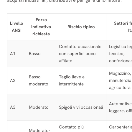
acquisti industriali, distributivi e per gare di fornitura.
Forza
Livello
Settori f
indicativa
Rischio tipico
ANSI
It
richiesta
Contatto occasionale
Logistica le
A1
Basso
con superfici poco
tecnico,
affilate
confeziona
Magazzino,
Basso-
Taglio lieve e
A2
manutenzio
moderato
intermittente
agricoltura
Automotive,
A3
Moderato
Spigoli vivi occasionali
leggere, off
Contatto più
Carpenteri
Moderato-