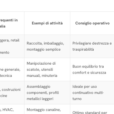
requenti in
Esempi di attività
Consiglio operativo
alia
ggera, retail
Raccolta, imballaggio,
Privilegiare destrezza e
montaggio semplice
traspirabilità
mento
Manipolazione di
Buon equilibrio tra
ne generale,
scatole, utensili
comfort e sicurezza
 tecnica
manuali, minuteria
Assemblaggio
Ideale per uso
 costruzioni
componenti, profili
continuativo multi-
icine
metallici leggeri
turno
a, HVAC,
Montaggio canaline,
Ottimo standard per