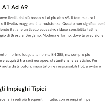
a A1 Ad A9
ve livelli, dal più basso A1 al più alto A9. Il test misura i
 è il livello, maggiore è la resistenza. Questo non significa per
nde italiane un livello eccessivo riduce sensibilità tattile,
aggio di Brescia, Bergamo, Modena e Torino, dove la precisione
imento in primo luogo alla norma EN 388, ma sempre più
are acquisti tra sedi europee, statunitensi e asiatiche. Per
aiuta distributori, importatori e responsabili HSE a evitare
li Impieghi Tipici
cenari reali più frequenti in Italia, con esempi utili per