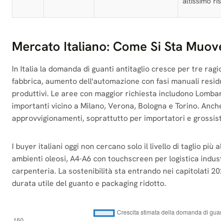
altissimo ri
Mercato Italiano: Come Si Sta Mu
In Italia la domanda di guanti antitaglio cresce per tre rag
fabbrica, aumento dell'automazione con fasi manuali residue
produttivi. Le aree con maggior richiesta includono Lomba
importanti vicino a Milano, Verona, Bologna e Torino. Anche 
approvvigionamenti, soprattutto per importatori e grossist
I buyer italiani oggi non cercano solo il livello di taglio pi
ambienti oleosi, A4-A6 con touchscreen per logistica indust
carpenteria. La sostenibilità sta entrando nei capitolati 20
durata utile del guanto e packaging ridotto.