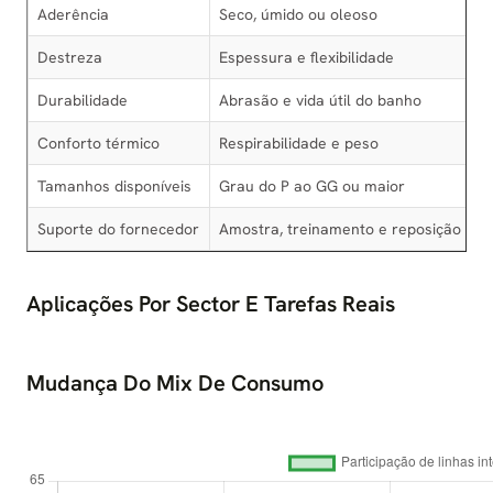
Aderência
Seco, úmido ou oleoso
E
Destreza
Espessura e flexibilidade
M
Durabilidade
Abrasão e vida útil do banho
R
Conforto térmico
Respirabilidade e peso
F
Tamanhos disponíveis
Grau do P ao GG ou maior
R
Suporte do fornecedor
Amostra, treinamento e reposição
A
Aplicações Por Sector E Tarefas Reais
Mudança Do Mix De Consumo