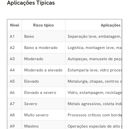
Aplicações Típicas
Nível
Risco típico
Aplicações com
A1
Baixo
Separação leve, embalagem, insp
A2
Baixo a moderado
Logística, montagem leve, manut
A3
Moderado
Autopeças, manuseio de peças us
A4
Moderado a elevado
Estamparia leve, vidro processa
A5
Elevado
Metalurgia, chapas, centros de d
A6
Elevado a severo
Vidro, estampagem, reciclagem e
A7
Severo
Metais agressivos, coleta industr
A8
Muito severo
Processos críticos com bordas m
A9
Máximo
Operações especiais de alto ris