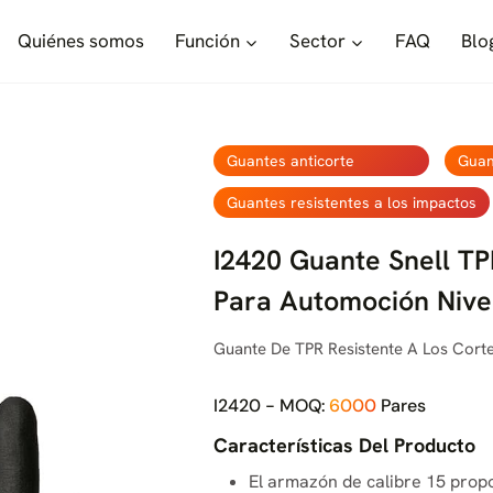
Quiénes somos
Función
Sector
FAQ
Blo
Guantes anticorte
Guan
Guantes resistentes a los impactos
I2420 Guante Snell TP
Para Automoción Nive
Guante De TPR Resistente A Los Cor
I2420 - MOQ:
6000
Pares
Características Del Producto
El armazón de calibre 15 prop