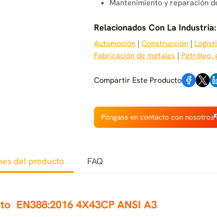
Mantenimiento y reparación d
Relacionados Con La Industria:
Automoción
 | 
Construcción
 | 
Logíst
Fabricación de metales
 | 
Petróleo, 
Compartir Este Producto
Póngase en contacto con nosotros
nes del producto
FAQ
nto
EN388:2016 4X43CP ANSI A3