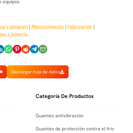
e equipos
ica y almacén
 | 
Mantenimiento
 | 
Fabricación
 | 
gas y minería
Descargar hoja de datos
Categoría De Productos
Guantes antivibración
Guantes de protección contra el frío