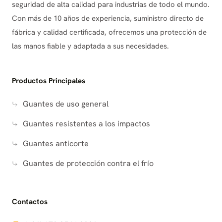
seguridad de alta calidad para industrias de todo el mundo.
de todo el mundo, con una fuerte presencia en
Con más de 10 años de experiencia, suministro directo de
mercados como Sudamérica, Europa, Rusia, Australia,
fábrica y calidad certificada, ofrecemos una protección de
Oriente Medio y el Sudeste Asiático. Nuestro
las manos fiable y adaptada a sus necesidades.
compromiso con la sostenibilidad y las prácticas
empresariales éticas garantiza que no sólo
protegemos a los trabajadores, sino que también
Productos Principales
contribuimos al bienestar de las comunidades a las
que servimos. Nuestra promesa En Snell, defendemos
Guantes de uso general
valores de integridad, fiabilidad e innovación.
Mejoramos continuamente nuestros productos y
Guantes resistentes a los impactos
servicios para satisfacer las demandas en constante
Guantes anticorte
evolución del mercado global. Desde los precios
directos de fábrica hasta la asistencia experta al
Guantes de protección contra el frío
cliente, Snell se dedica a proporcionar soluciones de
seguridad de alto rendimiento que protegen lo que
más importa: su mano de obra. Deje que Snell sea su
Contactos
socio de confianza en seguridad.