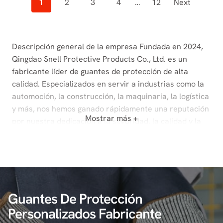
Posts
1
2
3
4
…
12
Next
Navigation
Descripción general de la empresa Fundada en 2024,
Qingdao Snell Protective Products Co., Ltd. es un
fabricante líder de guantes de protección de alta
calidad. Especializados en servir a industrias como la
automoción, la construcción, la maquinaria, la logística
y más, nos hemos ganado rápidamente una reputación
Mostrar más +
por nuestra dedicación a la seguridad, la calidad y la
satisfacción del cliente. Con dos fábricas de última
generación situadas en Gaomi y Nantong, contamos
con 6 líneas de producción avanzadas y una gran
capacidad de producción. La pericia de nuestro equipo,
acumulada a lo largo de una década de experiencia,
Guantes De Protección
nos permite ofrecer soluciones de protección
duraderas y eficaces adaptadas a las necesidades de
Personalizados Fabricante
diversos sectores. Excelencia certificada Nos