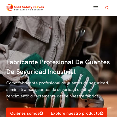
Saltar
al
contenido
Fabricante Profesional De Guantes
De Seguridad Industrial
Como fabricante profesional de guantes de seguridad,
suministramos guantes de seguridad de alto
rendimiento directamente desde nuestra fábrica.
Quiénes somos
Explore nuestro producto