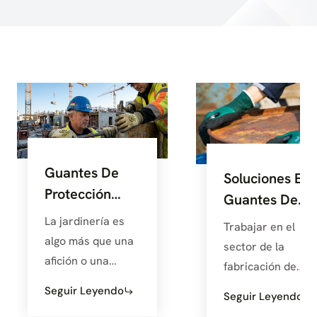
Guantes De
Soluciones En
Protección
Guantes De
Para
Protección Par
La jardinería es
Trabajar en el
Jardinería
La Industria
algo más que una
sector de la
Solución
afición o una
Metalúrgica
fabricación de
profesión: es una
metales no es tar
Seguir Leyendo
Seguir Leyendo
sinfonía de la
fácil. Desde la