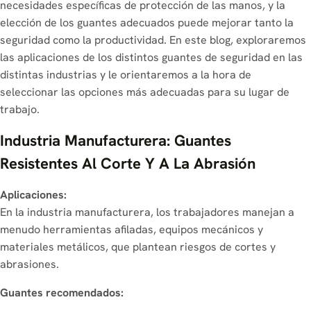
pesados y
necesidades específicas de protección de las manos, y la
manos es
cámaras frigorífic
elección de los guantes adecuados puede mejorar tanto la
sustancias
fundamental, no
esta industria
seguridad como la productividad. En este blog, exploraremos
químicas
sólo para
presenta una seri
las aplicaciones de los distintos guantes de seguridad en las
peligrosas. Ya sea
proteger a los
de riesgos, como
distintas industrias y le orientaremos a la hora de
manipulando
trabajadores de
cortes, abrasione
seleccionar las opciones más adecuadas para su lugar de
tuberías
infecciones,
lesiones por impa
trabajo.
resbaladizas,
productos
y exposición a
Industria Manufacturera: Guantes
trabajando con
químicos y
temperaturas
herramientas
Resistentes Al Corte Y A La Abrasión
lesiones físicas...
extremas. Los
afiladas o
guantes de
Aplicaciones:
realizando tareas
seguridad son...
En la industria manufacturera, los trabajadores manejan a
de alto impacto,
menudo herramientas afiladas, equipos mecánicos y
una protección
materiales metálicos, que plantean riesgos de cortes y
adecuada de las
abrasiones.
manos es esencial
Guantes recomendados:
para garantizar la