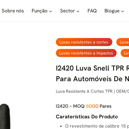
Sobre nós
Função
Sector
FAQ
Blogue
Luvas resistentes a cortes
Luva
Luvas resistentes a impactos
Lu
I2420 Luva Snell TPR 
Para Automóveis De N
Luva Resistente A Cortes TPR | OEM/
I2420 - MOQ:
6000
Pares
Caraterísticas Do Produto
O revestimento de calibre 15 