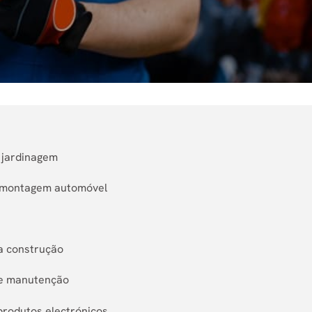
e jardinagem
e montagem automóvel
da construção
 e manutenção
produtos electrónicos