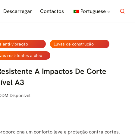
Descarregar
Contactos
Portuguese
s anti-vibração
Luvas de construção
vas resistentes a óleo
Resistente A Impactos De Corte
ível A3
ODM Disponível
proporciona um conforto leve e proteção contra cortes.