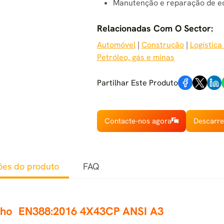
Manutenção e reparação de e
Relacionadas Com O Sector:
Automóvel
 | 
Construção
 | 
Logístic
Petróleo, gás e minas
Partilhar Este Produto
Contacte-nos agora
Descarre
ões do produto
FAQ
nho
EN388:2016 4X43CP ANSI A3