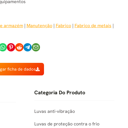
quipamentos
a e armazém
 | 
Manutenção
 | 
Fabrico
 | 
Fabrico de metais
 | 
gar ficha de dados
Categoria Do Produto
Luvas anti-vibração
Luvas de proteção contra o frio