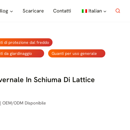
Blog
Scaricare
Contatti
Italian
ti di protezione dal freddo
ti da giardinaggio
Guanti per uso generale
vernale In Schiuma Di Lattice
i | OEM/ODM Disponibile