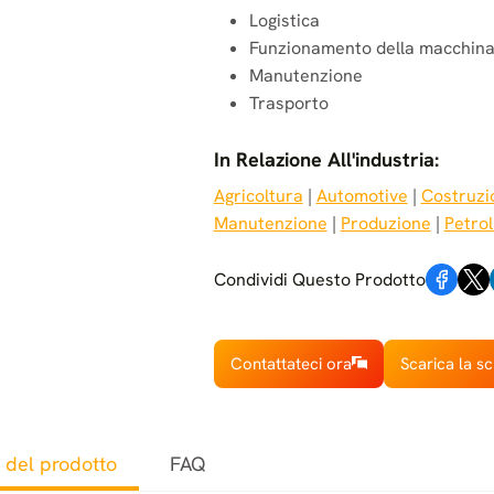
Logistica
Funzionamento della macchin
Manutenzione
Trasporto
In Relazione All'industria:
Agricoltura
 | 
Automotive
 | 
Costruzi
Manutenzione
 | 
Produzione
 | 
Petrol
Condividi Questo Prodotto
Contattateci ora
Scarica la s
 del prodotto
FAQ