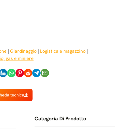
a
one
 | 
Giardinaggio
 | 
Logistica e magazzino
 | 
io, gas e miniere
cheda tecnica
Categoria Di Prodotto