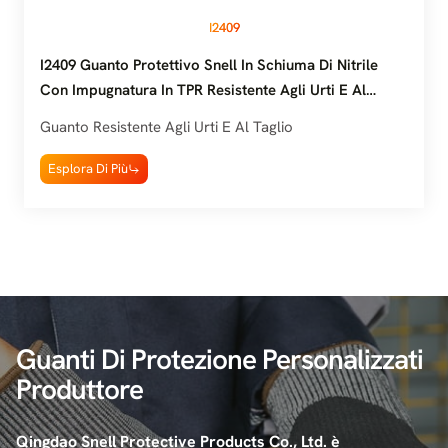
I2409
I2409 Guanto Protettivo Snell In Schiuma Di Nitrile
Con Impugnatura In TPR Resistente Agli Urti E Al
Taglio
Guanto Resistente Agli Urti E Al Taglio
Esplora Di Più
Guanti Di Protezione Personalizzati
Produttore
Qingdao Snell Protective Products Co., Ltd. è