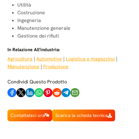
Utilità
Costruzione
Ingegneria
Manutenzione generale
Gestione dei rifiuti
In Relazione All'industria:
Agricoltura
 | 
Automotive
 | 
Logistica e magazzino
 | 
Manutenzione
 | 
Produzione
Condividi Questo Prodotto
Contattateci ora
Scarica la scheda tecnica