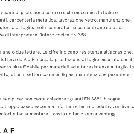
uanti di protezione contro rischi meccanici. In Italia è
pianti, carpenteria metallica, lavorazione vetro, manutenzione
stenza al taglio, molti compratori si concentrano solo sul
e di interpretare l’intero codice EN 388.
una o due lettere. Le cifre indicano resistenza all’abrasione,
 lettera da A a F indica la prestazione al taglio misurata con il
to più affidabile per materiali ad alta resistenza al taglio. In
atto, utile in settori come oil & gas, manutenzione pesante e
cosa semplice: non basta chiedere “guanti EN 388”, bisogna
ello troppo basso espone a infortuni e fermi produttivi; un livell
mfort e far aumentare il costo unitario senza vantaggi
A A F