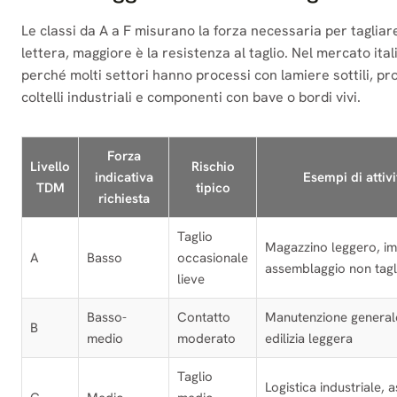
Le classi da A a F misurano la forza necessaria per tagliare
lettera, maggiore è la resistenza al taglio. Nel mercato it
perché molti settori hanno processi con lamiere sottili, profi
coltelli industriali e componenti con bave o bordi vivi.
Forza
Livello
Rischio
indicativa
Esempi di attivit
TDM
tipico
richiesta
Taglio
Magazzino leggero, im
A
Basso
occasionale
assemblaggio non tagl
lieve
Basso-
Contatto
Manutenzione generale
B
medio
moderato
edilizia leggera
Taglio
Logistica industriale,