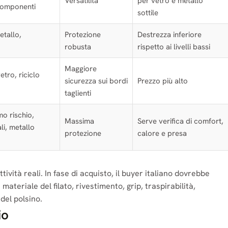
Versatilità
per vetro e metallo
componenti
sottile
etallo,
Protezione
Destrezza inferiore
robusta
rispetto ai livelli bassi
Maggiore
etro, riciclo
sicurezza sui bordi
Prezzo più alto
taglienti
mo rischio,
Massima
Serve verifica di comfort,
ali, metallo
protezione
calore e presa
ttività reali. In fase di acquisto, il buyer italiano dovrebbe
materiale del filato, rivestimento, grip, traspirabilità,
del polsino.
io