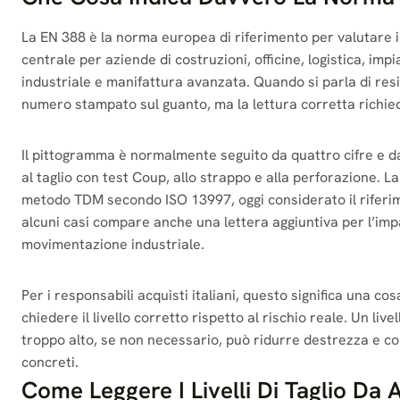
La EN 388 è la norma europea di riferimento per valutare i g
centrale per aziende di costruzioni, officine, logistica, im
industriale e manifattura avanzata. Quando si parla di resi
numero stampato sul guanto, ma la lettura corretta richied
Il pittogramma è normalmente seguito da quattro cifre e da 
al taglio con test Coup, allo strappo e alla perforazione. La
metodo TDM secondo ISO 13997, oggi considerato il riferimen
alcuni casi compare anche una lettera aggiuntiva per l’imp
movimentazione industriale.
Per i responsabili acquisti italiani, questo significa una 
chiedere il livello corretto rispetto al rischio reale. Un liv
troppo alto, se non necessario, può ridurre destrezza e co
concreti.
Come Leggere I Livelli Di Taglio Da 