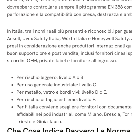
dovrebbero controllare sempre il pittogramma EN 388 complet
perforazione e la compatibilità con presa, destrezza e amb
In Italia, tra i nomi reali più presenti e riconoscibili per g
Ansell, Uvex Safety Italia, Würth Italia e Honeywell Safety.
presi in considerazione anche produttori internazionali qual
buon supporto pre e post vendita, inclusi fornitori cinesi 
su ordini OEM, private label e forniture all’ingrosso.
Per rischio leggero: livello A o B.
Per uso generale industriale: livello C.
Per metallo, vetro e bordi vivi: livello D o E.
Per rischio di taglio estremo: livello F.
Per l’Italia conviene scegliere fornitori con documenta
affidabili nei poli industriali come Milano, Brescia, Tor
Trieste e Gioia Tauro.
Che Cosa Indica Davvero La Norma