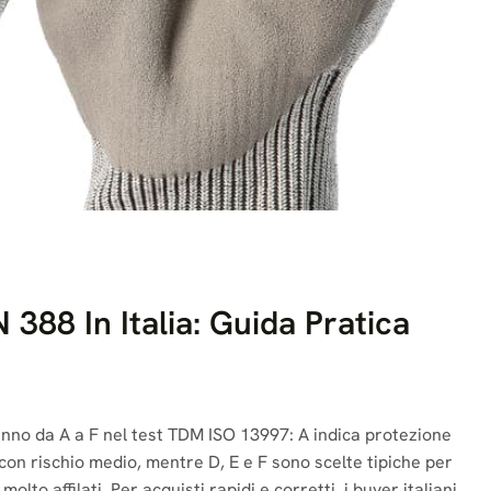
N 388 In Italia: Guida Pratica
 vanno da A a F nel test TDM ISO 13997: A indica protezione
 con rischio medio, mentre D, E e F sono scelte tipiche per
lto affilati. Per acquisti rapidi e corretti, i buyer italiani