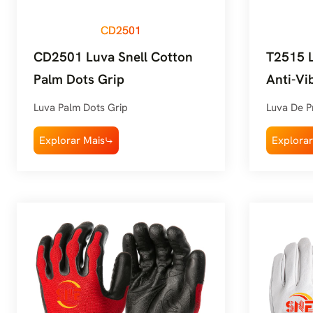
CD2501
CD2501 Luva Snell Cotton
T2515 L
Palm Dots Grip
Anti-Vi
Injectio
Luva Palm Dots Grip
Luva De P
Explorar Mais
Explorar