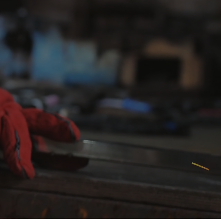
demasiado específicas para cada tarefa. Quer esteja a
o que melhoram o seu desempenho.
gem as mãos contra abrasões e melhoram a aderência em
 cortes, garantindo simultaneamente uma aderência