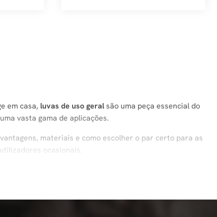
ge em casa,
luvas de uso geral
são uma peça essencial do
numa vasta gama de aplicações.
, vantagens, materiais e como escolher o par certo para as
utilizadores ocasionais.
ras a moderadas em várias indústrias e ambientes. Ao
geral fornecem uma combinação equilibrada de proteção,