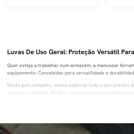
Luvas De Uso Geral: Proteção Versátil Par
Quer esteja a trabalhar num armazém, a manusear ferrame
equipamento. Concebidas para versatilidade e durabilidad
Neste guia completo, vamos explorar tudo o que precisa 
suas necessidades. No final, verá porque é que estas luvas
O Que São Luvas De Uso Geral?
As luvas para uso geral, também conhecidas como luvas mu
contrário das luvas especializadas (por exemplo, luvas re