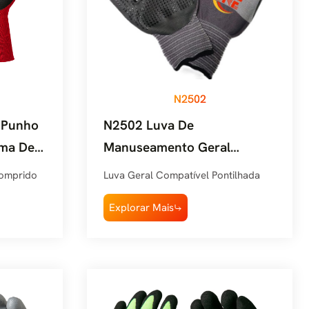
N2502
 Punho
N2502 Luva De
ma De
Manuseamento Geral
oso
Compatível Com Espuma De
Comprido
Luva Geral Compatível Pontilhada
Nitrilo Snell Pontilhada
Explorar Mais