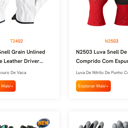
T2402
N2503
nell Grain Unlined
N2503 Luva Snell De
 Leather Driver
Comprido Com Espu
love Wing Thumb
Nitrilo E Punho Aren
Couro De Vaca
Luva De Nitrilo De Punho 
 Mais
Explorar Mais