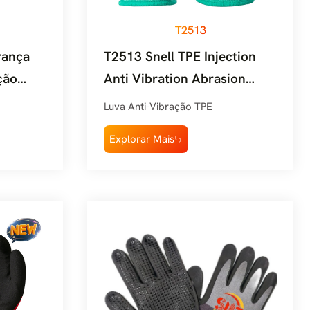
T2513
rança
T2513 Snell TPE Injection
ção
Anti Vibration Abrasion
SafetyGlove
Luva Anti-Vibração TPE
Explorar Mais