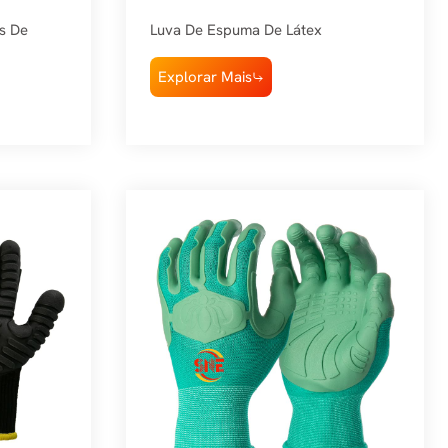
Snell 3/4
s De
Luva De Espuma De Látex
Explorar Mais