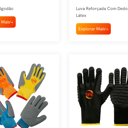
ão
Látex Reforçada
Algodão
Luva Reforçada Com Dedo
Látex
 Mais
Explorar Mais