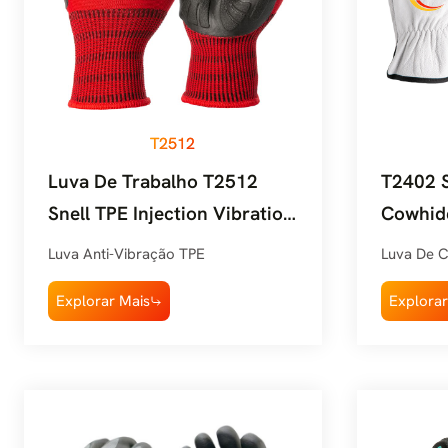
T2512
Luva De Trabalho T2512
T2402 S
Snell TPE Injection Vibration
Cowhide
Resistant Strong Grip
Work G
Luva Anti-Vibração TPE
Luva De 
Explorar Mais
Explorar