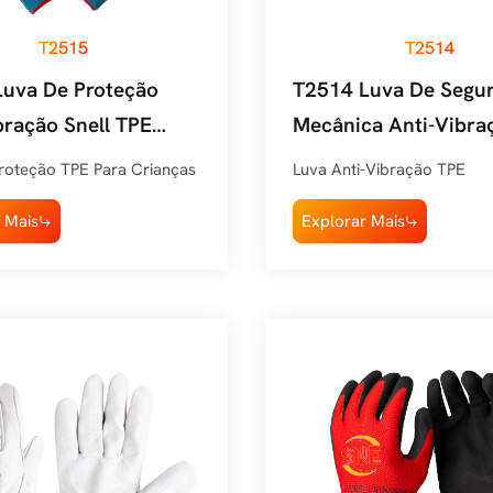
T2515
T2514
uva De Proteção
T2514 Luva De Segu
bração Snell TPE
Mecânica Anti-Vibra
n Kids
Snell
roteção TPE Para Crianças
Luva Anti-Vibração TPE
 Mais
Explorar Mais