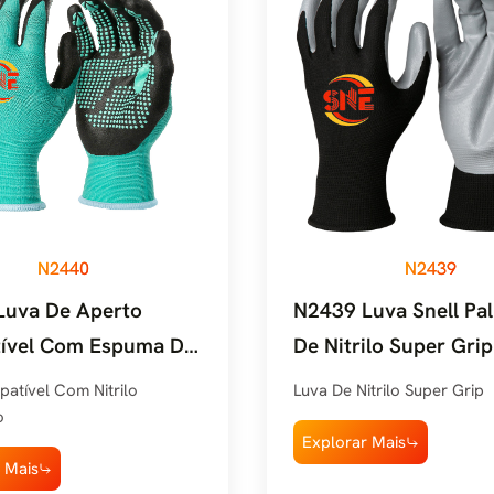
N2440
N2439
Luva De Aperto
N2439 Luva Snell Pa
ível Com Espuma De
De Nitrilo Super Grip
Pontilhada Snell
atível Com Nitrilo
Luva De Nitrilo Super Grip
o
Explorar Mais
 Mais