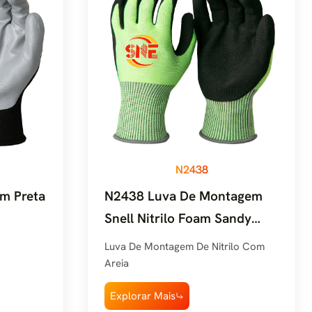
N2438
lm Preta
N2438 Luva De Montagem
Snell Nitrilo Foam Sandy
Grip Verde Preta
Luva De Montagem De Nitrilo Com
Areia
Explorar Mais