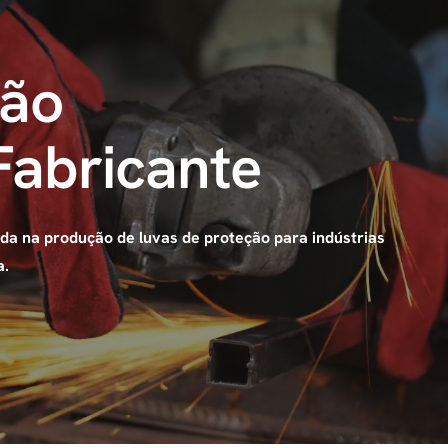
mente versáteis para uma vasta gama de trabalhos sem serem 
perfícies, estas luvas protegem as suas mãos ao mesmo temp
ção
Fabricante
 ambientes. Eis algumas das suas aplicações mais comuns:
zada na produção de luvas de proteção para indústrias
à movimentação de paletes, as luvas para fins gerais prote
a.
orcionam uma barreira contra a sujidade, lascas ou pequenos