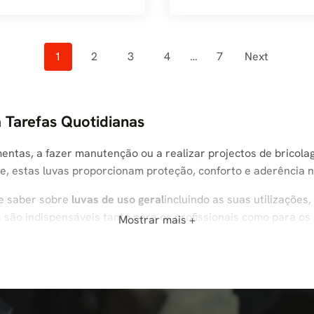
Posts
1
2
3
4
…
7
Next
Navigation
a Tarefas Quotidianas
ntas, a fazer manutenção ou a realizar projectos de bricola
e, estas luvas proporcionam proteção, conforto e aderência 
de saber sobre
luvas de uso geral
incluindo as suas utilizações
 são indispensáveis tanto para os profissionais como para os 
Mostrar mais +
ltiusos, são luvas de proteção concebidas para tarefas ligei
sistentes a cortes ou a produtos químicos), as luvas de uso 