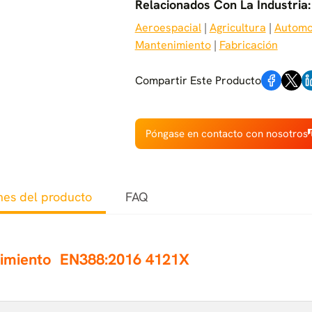
Relacionados Con La Industria:
Aeroespacial
 | 
Agricultura
 | 
Automo
Mantenimiento
 | 
Fabricación
Compartir Este Producto
Póngase en contacto con nosotros
nes del producto
FAQ
dimiento
EN388:2016 4121X