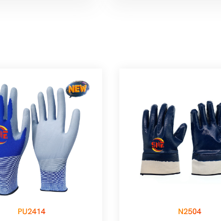
PU2414
N2504