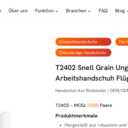
e
Über uns
Funktion
Branchen
FAQ
Blog
Allzweckhandschuhe
Fahr
Ölbeständige Handschuhe
T2402 Snell Grain Ung
Arbeitshandschuh Fl
Handschuh Aus Rindsleder | OEM/OD
T2402 - MOQ:
2000
Paare
Produktmerkmale
Hergestellt aus robustem und 