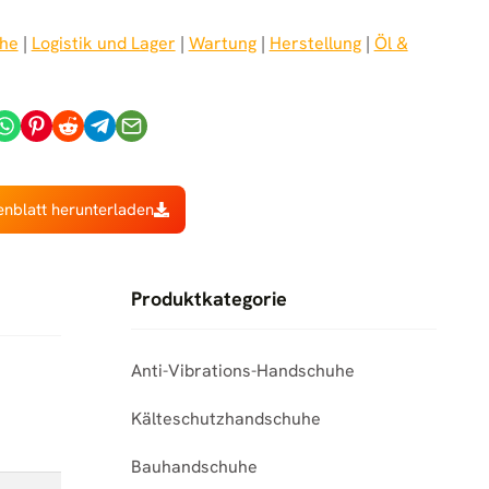
he
 | 
Logistik und Lager
 | 
Wartung
 | 
Herstellung
 | 
Öl &
enblatt herunterladen
Produktkategorie
Anti-Vibrations-Handschuhe
Kälteschutzhandschuhe
Bauhandschuhe