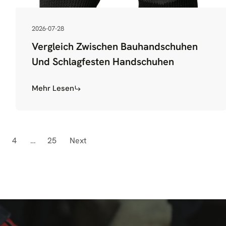
2026-07-28
Vergleich Zwischen Bauhandschuhen
Und Schlagfesten Handschuhen
Mehr Lesen
Posts
4
…
25
Next
Navigation