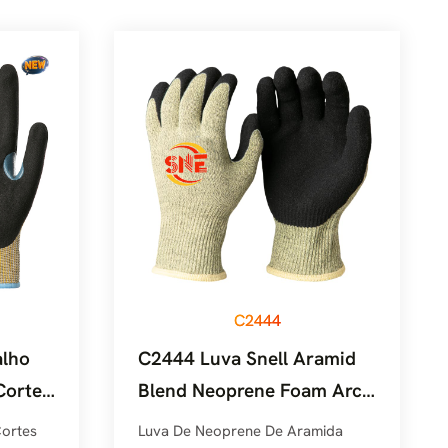
C2444
alho
C2444 Luva Snell Aramid
Cortes
Blend Neoprene Foam Arc
itrilo
Grip
ortes
Luva De Neoprene De Aramida