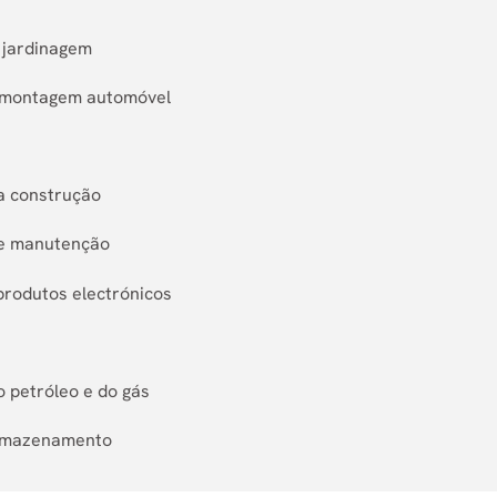
e jardinagem
e montagem automóvel
da construção
 e manutenção
produtos electrónicos
o petróleo e do gás
 armazenamento