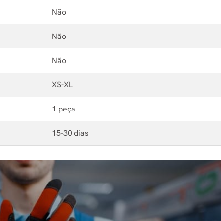
Não
Não
Não
XS-XL
1 peça
15-30 dias