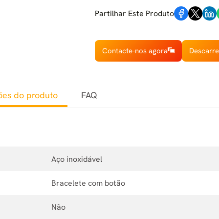
Partilhar Este Produto
Contacte-nos agora
Descarre
ões do produto
FAQ
Aço inoxidável
Bracelete com botão
Não