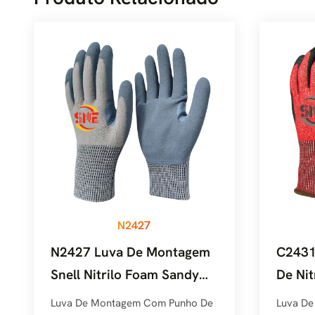
N2427
N2427 Luva De Montagem
C2431
Snell Nitrilo Foam Sandy
De Ni
Grip
Resist
Luva De Montagem Com Punho De
Luva De