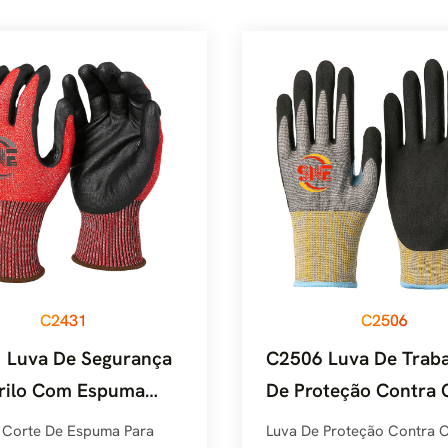
C2431
C2506
 Luva De Segurança
C2506 Luva De Trab
trilo Com Espuma
De Proteção Contra 
ente A Cortes Snell -
Snell Em Espuma De N
 Corte De Espuma Para
Luva De Proteção Contra C