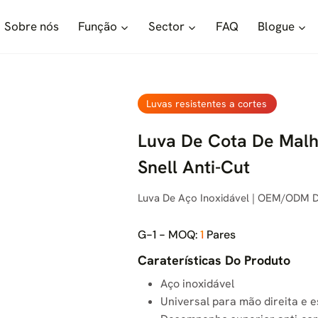
Sobre nós
Função
Sector
FAQ
Blogue
Luvas resistentes a cortes
Luva De Cota De Malh
Snell Anti-Cut
Luva De Aço Inoxidável | OEM/ODM D
G-1 - MOQ:
1
Pares
Caraterísticas Do Produto
Aço inoxidável
Universal para mão direita e 