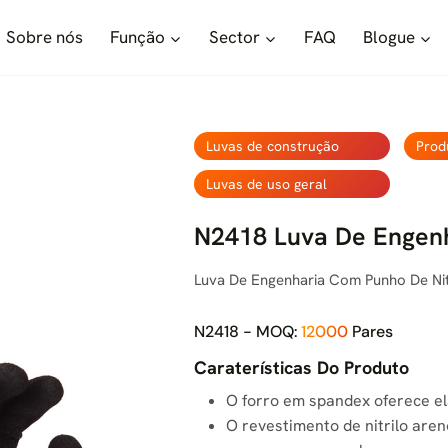
Sobre nós
Função
Sector
FAQ
Blogue
Luvas de construção
Prod
Luvas de uso geral
N2418 Luva De Engenha
Luva De Engenharia Com Punho De Nit
N2418 - MOQ:
12000
Pares
Caraterísticas Do Produto
O forro em spandex oferece el
O revestimento de nitrilo are