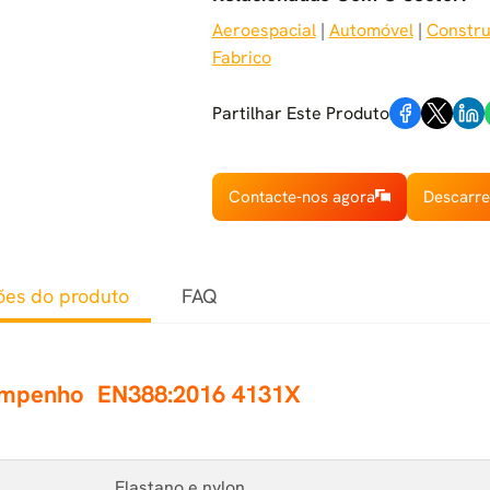
Aeroespacial
 | 
Automóvel
 | 
Constr
Fabrico
Partilhar Este Produto
Contacte-nos agora
Descarre
ões do produto
FAQ
empenho
EN388:2016 4131X
Elastano e nylon