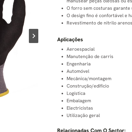
manusear peças oleosas ou e
O forro sem costuras garante 
O design fino é confortável e h
Revestimento de nitrilo areno
Aplicações
Aeroespacial
Manutenção de carris
Engenharia
Automóvel
Mecânica/montagem
Construção/edifício
Logística
Embalagem
Electricistas
Utilização geral
Relacionadas Com O Sector: