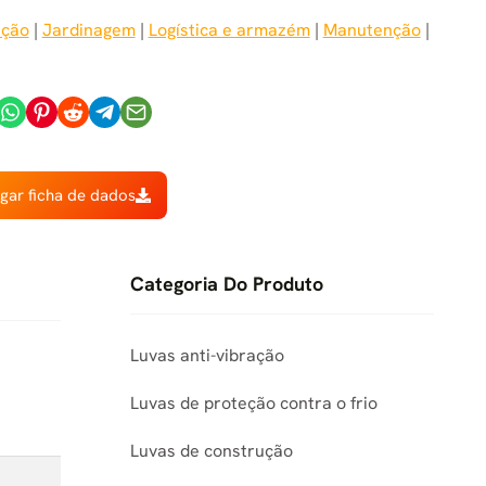
ução
 | 
Jardinagem
 | 
Logística e armazém
 | 
Manutenção
 | 
gar ficha de dados
Categoria Do Produto
Luvas anti-vibração
Luvas de proteção contra o frio
Luvas de construção