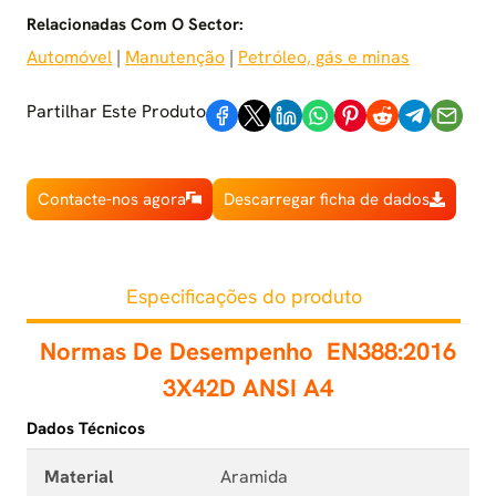
Relacionadas Com O Sector:
Automóvel
 | 
Manutenção
 | 
Petróleo, gás e minas
Partilhar Este Produto
Contacte-nos agora
Descarregar ficha de dados
Especificações do produto
Normas De Desempenho
EN388:2016
3X42D ANSI A4
Dados Técnicos
Material
Aramida