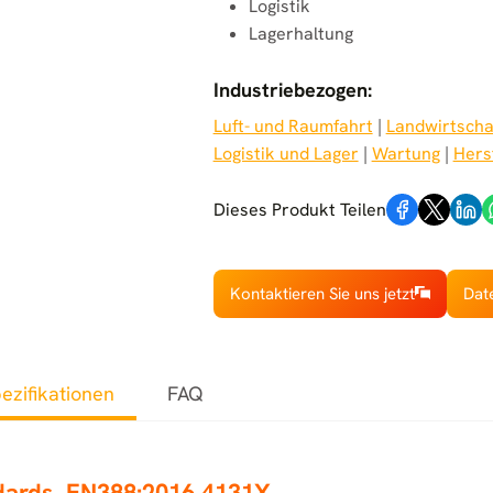
Logistik
Lagerhaltung
Industriebezogen:
Luft- und Raumfahrt
 | 
Landwirtscha
Logistik und Lager
 | 
Wartung
 | 
Hers
Dieses Produkt Teilen
Kontaktieren Sie uns jetzt
Dat
ezifikationen
FAQ
ndards
EN388:2016 4131X