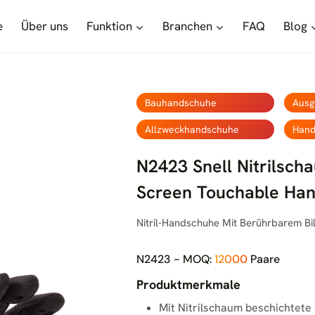
e
Über uns
Funktion
Branchen
FAQ
Blog
Bauhandschuhe
Ausg
Allzweckhandschuhe
Hand
N2423 Snell Nitrilsch
Screen Touchable Ha
Nitril-Handschuhe Mit Berührbarem B
N2423 - MOQ:
12000
Paare
Produktmerkmale
Mit Nitrilschaum beschichtete