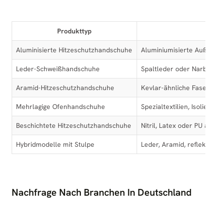
Produkttyp
K
Aluminisierte Hitzeschutzhandschuhe
Aluminiumisierte Außenl
Leder-Schweißhandschuhe
Spaltleder oder Narbenl
Aramid-Hitzeschutzhandschuhe
Kevlar-ähnliche Fasern
Mehrlagige Ofenhandschuhe
Spezialtextilien, Isolierl
Beschichtete Hitzeschutzhandschuhe
Nitril, Latex oder PU au
Hybridmodelle mit Stulpe
Leder, Aramid, reflektie
Nachfrage Nach Branchen In Deutschland