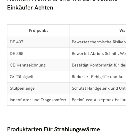
Einkäufer Achten
Prüfpunkt
Warum e
DE 407
Bewertet thermische Risiken w
DE 388
Bewertet Abrieb, Schnitt, Weite
CE-Kennzeichnung
Bestätigt Konformität für den 
Grifffähigkeit
Reduziert Fehlgriffe und Aussch
Stulpenlänge
Schützt Handgelenk und Unter
Innenfutter und Tragekomfort
Beeinflusst Akzeptanz bei lange
Produktarten Für Strahlungswärme