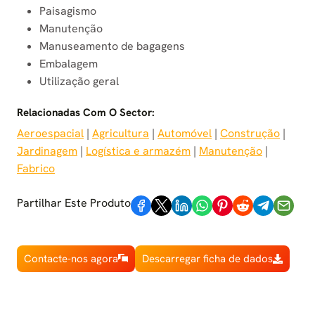
Paisagismo
Manutenção
Manuseamento de bagagens
Embalagem
Utilização geral
Relacionadas Com O Sector:
Aeroespacial
 | 
Agricultura
 | 
Automóvel
 | 
Construção
 | 
Jardinagem
 | 
Logística e armazém
 | 
Manutenção
 | 
Fabrico
Partilhar Este Produto
Contacte-nos agora
Descarregar ficha de dados