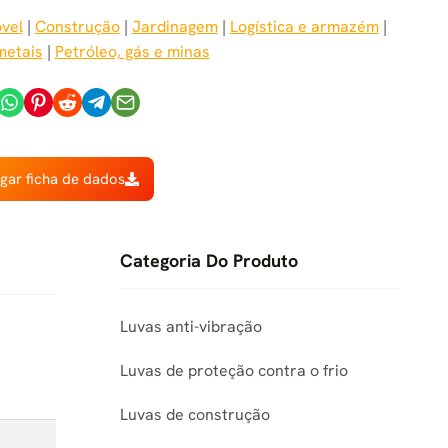
vel
 | 
Construção
 | 
Jardinagem
 | 
Logística e armazém
 | 
metais
 | 
Petróleo, gás e minas
gar ficha de dados
Categoria Do Produto
Luvas anti-vibração
Luvas de proteção contra o frio
Luvas de construção