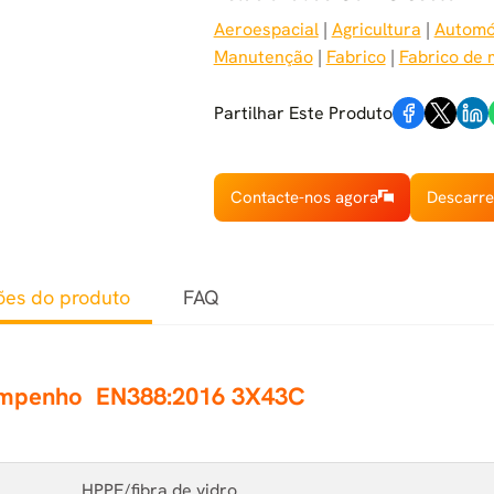
Aeroespacial
 | 
Agricultura
 | 
Automó
Manutenção
 | 
Fabrico
 | 
Fabrico de 
Partilhar Este Produto
Contacte-nos agora
Descarre
ões do produto
FAQ
empenho
EN388:2016 3X43C
HPPE/fibra de vidro