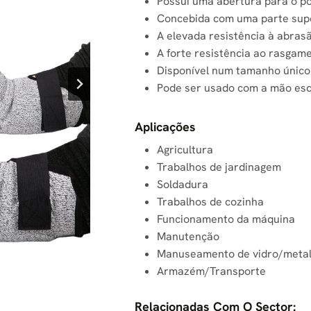
Possui uma abertura para o po
Concebida com uma parte supe
A elevada resistência à abras
A forte resistência ao rasgam
Disponível num tamanho único 
Pode ser usado com a mão esq
Aplicações
Agricultura
Trabalhos de jardinagem
Soldadura
Trabalhos de cozinha
Funcionamento da máquina
Manutenção
Manuseamento de vidro/meta
Armazém/Transporte
Relacionadas Com O Sector: