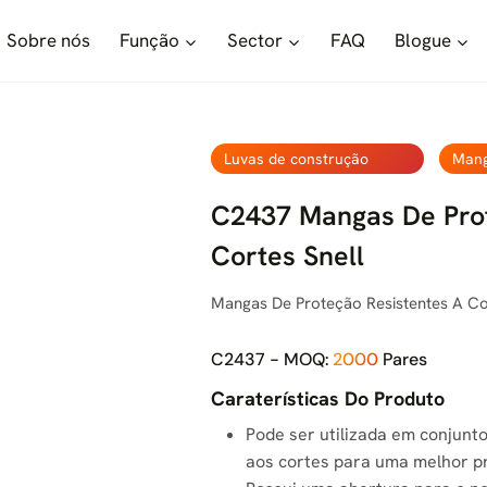
Sobre nós
Função
Sector
FAQ
Blogue
Luvas de construção
Mang
C2437 Mangas De Prot
Cortes Snell
Mangas De Proteção Resistentes A C
C2437 - MOQ:
2000
Pares
Caraterísticas Do Produto
Pode ser utilizada em conjunt
aos cortes para uma melhor p