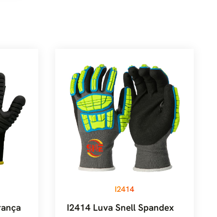
I2414
rança
I2414 Luva Snell Spandex